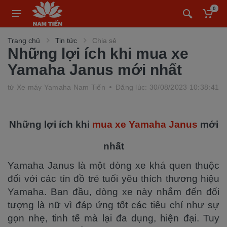
0
Trang chủ
Tin tức
Chia sẻ
Những lợi ích khi mua xe
Yamaha Janus mới nhất
từ
Xe máy Yamaha Nam Tiến
Đăng lúc: 30/08/2023 10:38:41
Những lợi ích khi
mua xe Yamaha Janus
mới
nhất
Yamaha Janus là một dòng xe khá quen thuộc
đối với các tín đồ trẻ tuổi yêu thích thương hiệu
Yamaha. Ban đầu, dòng xe này nhắm đến đối
tượng là nữ vì đáp ứng tốt các tiêu chí như sự
gọn nhẹ, tinh tế mà lại đa dụng, hiện đại. Tuy