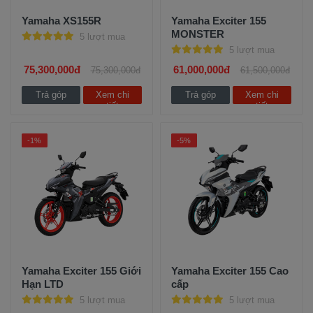
Yamaha XS155R
Yamaha Exciter 155
MONSTER
5 lượt mua
5 lượt mua
75,300,000đ
61,000,000đ
75,300,000đ
61,500,000đ
Trả góp
Xem chi
Trả góp
Xem chi
tiết
tiết
-1%
-5%
Yamaha Exciter 155 Giới
Yamaha Exciter 155 Cao
Hạn LTD
cấp
5 lượt mua
5 lượt mua