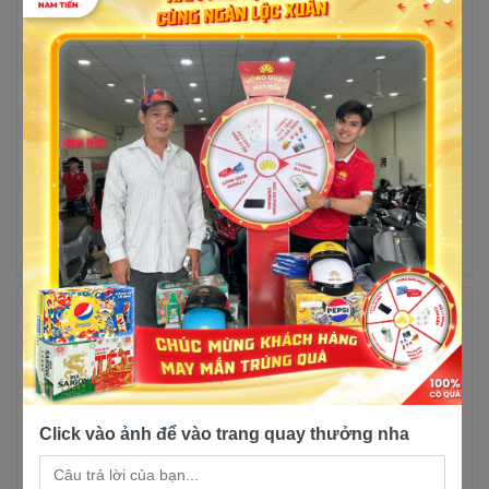
Yamaha Exciter 155 GP
Yamaha Exciter 155 Bản
LTD Màu Xanh Bạc,
5 lượt mua
Xanh Đen, Vàng Xám
16 lượt mua
51,000,000đ
61,000,000đ
50,200,000đ
61,500,000đ
Trả góp
Xem chi
Trả góp
Xem chi
tiết
tiết
-47%
Click vào ảnh để vào trang quay thưởng nha