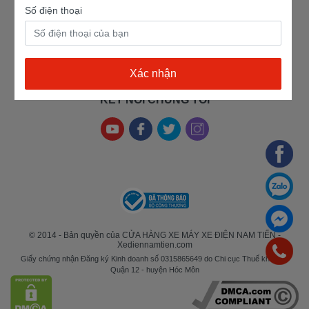
Số điện thoại
Tin tức
Chính sách bảo hành
Liên hệ
Chính sách đổi/trả
Hướng dẫn thanh toán
KẾT NỐI CHÚNG TÔI
© 2014 - Bản quyền của CỬA HÀNG XE MÁY XE ĐIỆN NAM TIẾN -
Xediennamtien.com
Giấy chứng nhận Đăng ký Kinh doanh số 0315865649 do Chi cục Thuế khu vực
Quận 12 - huyện Hóc Môn