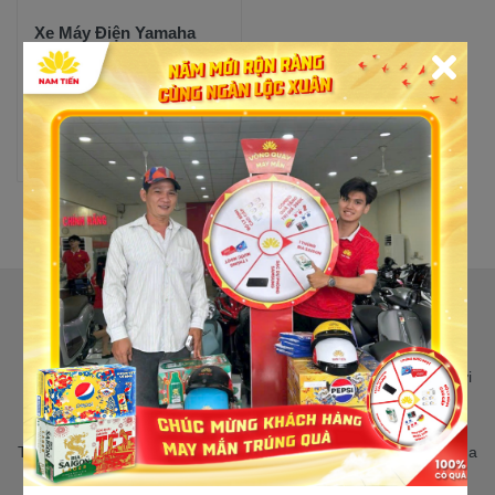
Xe Máy Điện Yamaha
Neos
5 lượt mua
37,000,000đ
50,000,000đ
Trả góp
Xem chi
tiết
CỬA HÀNG XE MÁY NAM TIẾN
Nam Tiến Quận 12 : 21A Đ. Nguyễn Ảnh Thủ, Phường Tân Thới
Hiệp, Thành phố Hồ Chí Minh
Nam Tiến Bình Tân : 463B Nguyễn Thị Tú, Phường Bình Tân,
Thành phố Hồ Chí Minh (Đại lý Yamaha chính hãng ủy nhiệm của
tập đoàn Yamaha Motor Việt Nam)