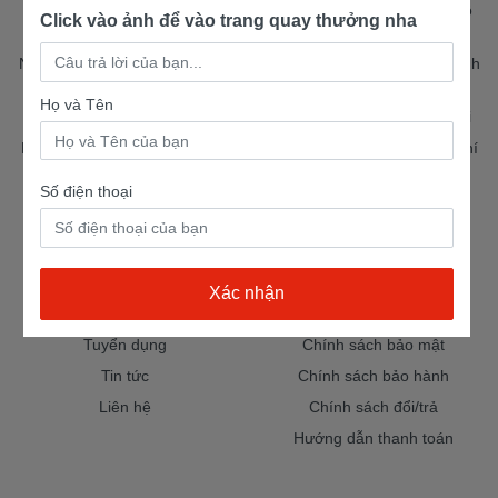
Nam Tiến Hóc Môn : 385 Đ. Tô Ký, Xã Hóc Môn, Thành phố Hồ
Click vào ảnh để vào trang quay thưởng nha
Chí Minh
Nam Tiến Nhơn Trạch: 720 Đ. Hùng Vương, Xã Nhơn Trạch, Tỉnh
Đồng Nai
Họ và Tên
Nam Tiến Bến Cam: 360 Lý Thái Tổ, Xã Nhơn Trạch, Đồng Nai
Nam Tiến Nhà Bè: 770 Nguyễn Văn Tạo, Xã Hiệp Phước, Hồ Chí
Minh
Số điện thoại
Nam Tiến Tân Kim: 192 QL50, Xã Cần Giuộc, Tỉnh Tây Ninh
VỀ CHÚNG TÔI
TRỢ GIÚP NHANH
Giới thiệu
Chính sách giao hàng
Tuyển dụng
Chính sách bảo mật
Tin tức
Chính sách bảo hành
Liên hệ
Chính sách đổi/trả
Hướng dẫn thanh toán