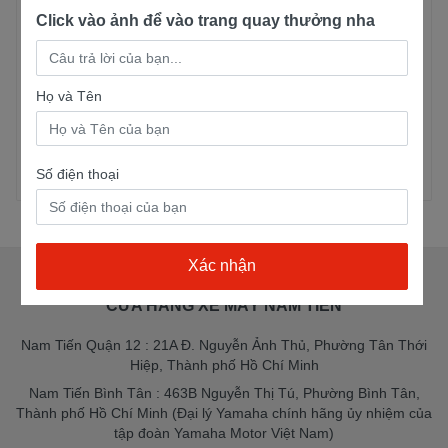
Click vào ảnh để vào trang quay thưởng nha
Yamaha XS155R
Yamaha Exciter 155
MONSTER
5 lượt mua
Họ và Tên
5 lượt mua
75,300,000đ
61,000,000đ
75,300,000đ
61,500,000đ
Xem chi tiết
Xem chi tiết
Số điện thoại
CỬA HÀNG XE MÁY NAM TIẾN
Nam Tiến Quận 12 : 21A Đ. Nguyễn Ảnh Thủ, Phường Tân Thới
Hiệp, Thành phố Hồ Chí Minh
Nam Tiến Bình Tân : 463B Nguyễn Thị Tú, Phường Bình Tân,
Thành phố Hồ Chí Minh (Đại lý Yamaha chính hãng ủy nhiệm của
tập đoàn Yamaha Motor Việt Nam)