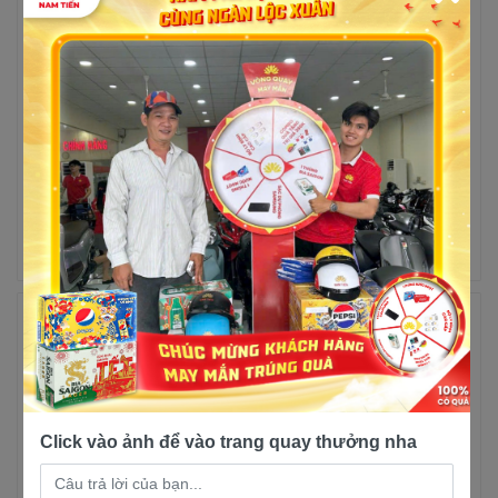
Yamaha Exciter 155 GP
Yamaha Exciter 155 Bản
LTD Màu Xanh Bạc,
5 lượt mua
Xanh Đen, Vàng Xám
16 lượt mua
51,000,000đ
61,000,000đ
50,200,000đ
61,500,000đ
Trả góp
Xem chi
Trả góp
Xem chi
tiết
tiết
-47%
Click vào ảnh để vào trang quay thưởng nha