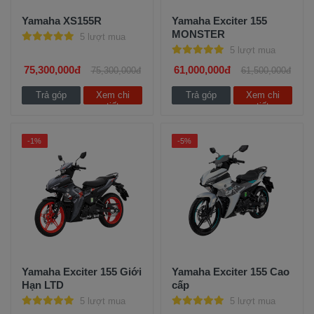
Yamaha XS155R
Yamaha Exciter 155
MONSTER
5 lượt mua
5 lượt mua
75,300,000đ
61,000,000đ
75,300,000đ
61,500,000đ
Trả góp
Xem chi
Trả góp
Xem chi
tiết
tiết
-1%
-5%
Yamaha Exciter 155 Giới
Yamaha Exciter 155 Cao
Hạn LTD
cấp
5 lượt mua
5 lượt mua