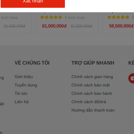
ter 155
Yamaha Exciter 155 Giới
Yamaha Exci
Hạn LTD
cấp
 lượt mua
5 lượt mua
5
61,000,000đ
58,500,000đ
61,500,000đ
61,500,000đ
VỀ CHÚNG TÔI
TRỢ GIÚP NHANH
KẾ
Giới thiệu
Chính sách giao hàng
ng
Tuyển dụng
Chính sách bảo mật
Tin tức
Chính sách bảo hành
Liên hệ
Chính sách đổi/trả
iệt
Hướng dẫn thanh toán
ơn