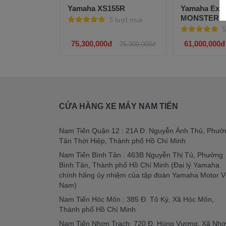
Yamaha XS155R
Yamaha Exci
MONSTER
5 lượt mua
5
75,300,000đ
61,000,000đ
75,300,000đ
CỬA HÀNG XE MÁY NAM TIẾN
Nam Tiến Quận 12 : 21A Đ. Nguyễn Ảnh Thủ, Phườ
Tân Thới Hiệp, Thành phố Hồ Chí Minh
Nam Tiến Bình Tân : 463B Nguyễn Thị Tú, Phường
Bình Tân, Thành phố Hồ Chí Minh (Đại lý Yamaha
chính hãng ủy nhiệm của tập đoàn Yamaha Motor V
Nam)
Nam Tiến Hóc Môn : 385 Đ. Tô Ký, Xã Hóc Môn,
Thành phố Hồ Chí Minh
Nam Tiến Nhơn Trạch: 720 Đ. Hùng Vương, Xã Nh