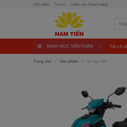
Giới thiệu
Tin tức
Chăm sóc Khách hàng
DANH MỤC SẢN PHẨM
Tất cả 
Xe Tay Côn
Trang chủ
Sản phẩm
Xe Tay Côn
Xe nhập khẩu
Xe Tay Ga
Xe Số
Phụ Tùng Xe Máy
Khuyến Mại
Quay số trúng thưởng 100%
ngay