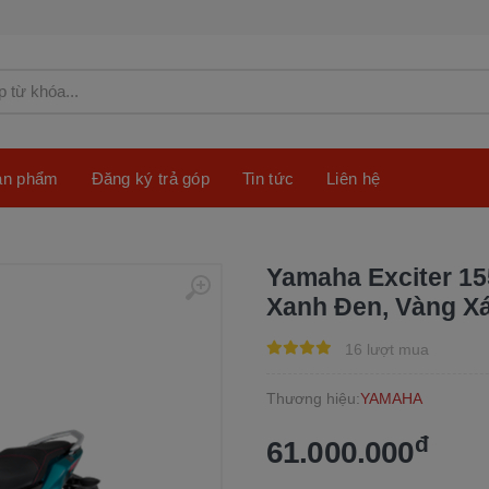
sản phẩm
Đăng ký trả góp
Tin tức
Liên hệ
Yamaha Exciter 1
Xanh Đen, Vàng X
16 lượt mua
Thương hiệu:
YAMAHA
đ
61.000.000