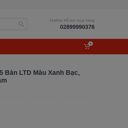
Hotline Hỗ trợ mua hàng
02899990376
0
55 Bản LTD Màu Xanh Bạc,
ám