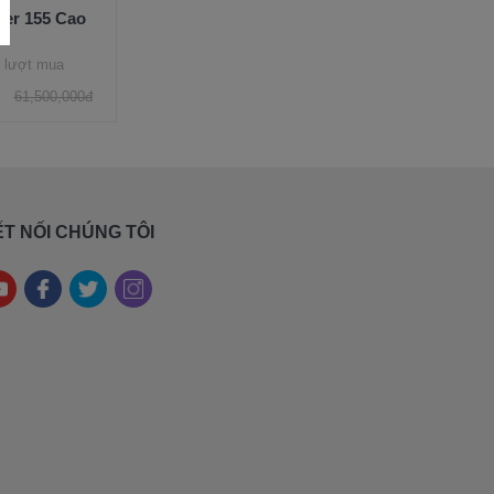
ter 155 Cao
 lượt mua
61,500,000đ
T NỐI CHÚNG TÔI