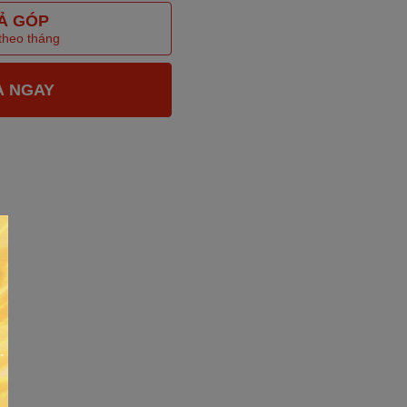
Ả GÓP
 theo tháng