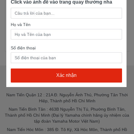
Click vào ảnh để vào trang quay thưởng nha
Yamaha XS155R
Yamaha Exciter 155
MONSTER
5 lượt mua
5 lượt mua
Họ và Tên
75,300,000đ
61,000,000đ
75,300,000đ
61,500,000đ
Xem chi tiết
Xem chi tiết
Số điện thoại
CỬA HÀNG XE MÁY NAM TIẾN
Nam Tiến Quận 12 : 21A Đ. Nguyễn Ảnh Thủ, Phường Tân Thới
Hiệp, Thành phố Hồ Chí Minh
Nam Tiến Bình Tân : 463B Nguyễn Thị Tú, Phường Bình Tân,
Thành phố Hồ Chí Minh (Đại lý Yamaha chính hãng ủy nhiệm của
tập đoàn Yamaha Motor Việt Nam)
Nam Tiến Hóc Môn : 385 Đ. Tô Ký, Xã Hóc Môn, Thành phố Hồ