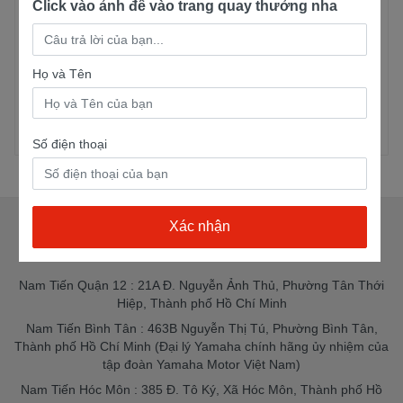
Click vào ảnh để vào trang quay thưởng nha
Yamaha Jupiter Finn
Yamaha Jupiter FI Tiêu
Cao Cấp
Chuẩn
5 lượt mua
5 lượt mua
Họ và Tên
30,000,000đ
31,200,000đ
Xem chi tiết
Xem chi tiết
Số điện thoại
CỬA HÀNG XE MÁY NAM TIẾN
Nam Tiến Quận 12 : 21A Đ. Nguyễn Ảnh Thủ, Phường Tân Thới
Hiệp, Thành phố Hồ Chí Minh
Nam Tiến Bình Tân : 463B Nguyễn Thị Tú, Phường Bình Tân,
Thành phố Hồ Chí Minh (Đại lý Yamaha chính hãng ủy nhiệm của
tập đoàn Yamaha Motor Việt Nam)
Nam Tiến Hóc Môn : 385 Đ. Tô Ký, Xã Hóc Môn, Thành phố Hồ