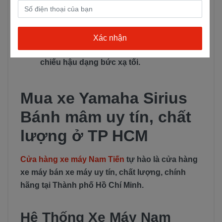
kim nhôm sẽ tăng tính thẩm mỹ và tăng sự
an toàn trong quá trình lái
Đèn xi nhan: loại đèn được sử dụng là loại
đèn xi nhan phản quang đa diện và đèn
chiếu hậu dạng bức xạ tối.
Mua xe Yamaha Sirius
Bánh mâm uy tín, chất
lượng ở TP HCM
Cửa hàng xe máy Nam Tiến
tự hào là cửa hàng
xe máy bán xe máy uy tín, chất lượng, chính
hãng tại Thành phố Hồ Chí Minh.
Hệ Thống Xe Máy Nam