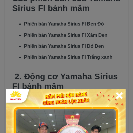
Sirius FI bánh mâm
Phiên bản Yamaha Sirius FI Đen Đỏ
Phiên bản Yamaha Sirius FI Xám Đen
Phiên bản Yamaha Sirius FI Đỏ Đen
Phiên bản Yamaha Sirius FI Trắng xanh
2. Động cơ Yamaha Sirius
FI bánh mâm
Động cơ có sự thay đổi từ 110cc lên 115cc so
với bản cũ. Trang bị hệ thống SOHC, làm mát
bằng không khí. Từ đó, tối ưu được lượng khí
thải được xả ra. Nhờ có khối động cơ hiện đại,
bền bỉ, Sirius bánh mâm đã xưng danh mình vớ