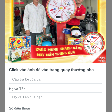
cái tên “Xe số tiết kiệm nhiên liệu số 2 Việt
Nam”, xe tiêu thụ ở khoảng 1,57L/ 100km
3. Tiện ích, tính năng
Yamaha Sirius FI bánh
mâm
Nằm trong phân khúc xe số phổ thông,
Sirius FI
bánh mâm
sẽ đáp ứng những tiện ích cơ bản
của một chiếc xe số. Ngoài ra, xe còn có những
Click vào ảnh để vào trang quay thưởng nha
ưu điêm nổi bật như:
Cốp xe: cốp xe rộng rãi thoải mái, đựng
Họ và Tên
vừa một mũ bảo hiểm nửa đầu và một số
vật dụng cần thiết khác
Bánh mâm: bánh mâm 17 inch làm từ hộp
Số điện thoại