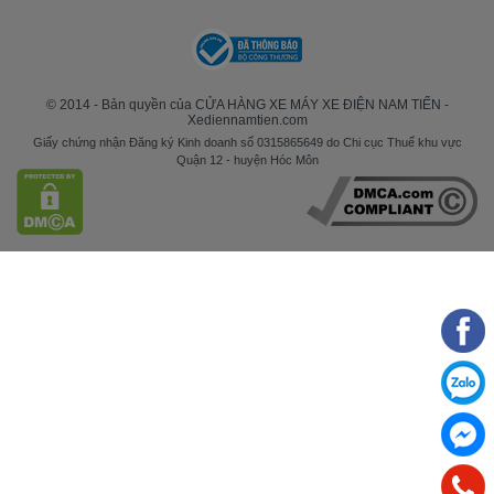
© 2014 - Bản quyền của CỬA HÀNG XE MÁY XE ĐIỆN NAM TIẾN -
Xediennamtien.com
Giấy chứng nhận Đăng ký Kinh doanh số 0315865649 do Chi cục Thuế khu vực
Quận 12 - huyện Hóc Môn