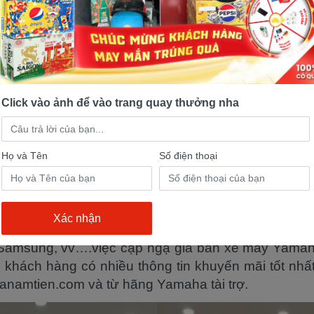
Click vào ảnh để vào trang quay thưởng nha
 trình ưu đãi tặng quà giá trị
Họ và Tên
Số điện thoại
g vua trong làng giảm giá bán và tặng quà gi
mtien.com cùng hãng Yamaha đã tổ chức chươn
 trì kiểm tra xe miễn phí, sửa xe trúng xe, mua
i Samsung, vv….việc cập ngậ giá bán xe máy Yama
khách hàng có nhiều thông tin khuyến mãi tốt nhất 
namtien.com và từ hãng Yamaha tài trợ.