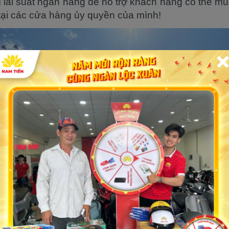
í lãi suất ngân hàng để hổ trợ khách hàng có thể m
 tại các cửa hàng ủy quyền của mình!