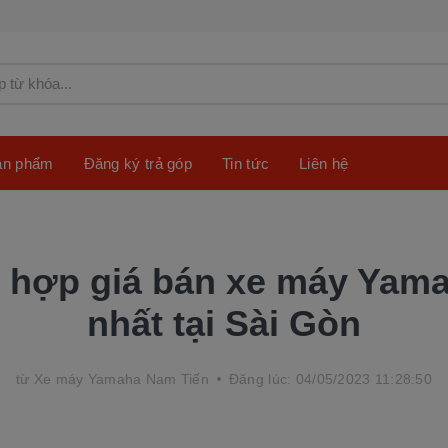
sản phẩm
Đăng ký trả góp
Tin tức
Liên hệ
 hợp giá bán xe máy Yama
nhất tại Sài Gòn
từ
Xe máy Yamaha Nam Tiến
Đăng lúc: 04/05/2023 11:28:50