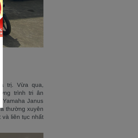
á trị. Vừa qua,
g trình tri ân
 xe Yamaha Janus
ha thường xuyên
và liên tục nhất