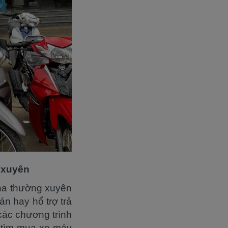
 xuyên
ha thường xuyên
án hay hổ trợ trả
các chương trình
g tìm mua xe máy