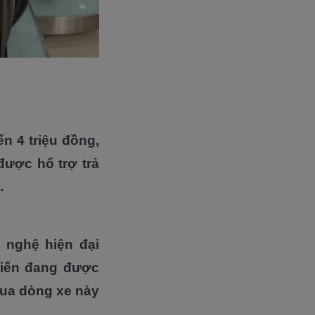
n 4 triệu đồng,
ược hổ trợ trả
.
g nghệ hiện đại
Tiến đang được
mua dòng xe này