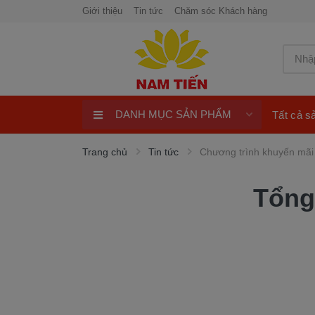
Giới thiệu
Tin tức
Chăm sóc Khách hàng
DANH MỤC SẢN PHẨM
Tất cả 
Xe Tay Côn
Trang chủ
Tin tức
Chương trình khuyến mãi
Xe nhập khẩu
Tổng
Xe Tay Ga
Xe Số
Phụ Tùng Xe Máy
Khuyến Mại
Quay số trúng thưởng 100%
ngay