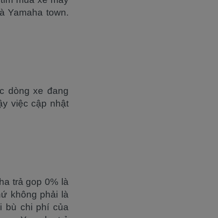
là Yamaha town.
ác dòng xe đang
ậy việc cập nhật
ha trả gop 0% là
ứ không phải là
i bù chi phí của