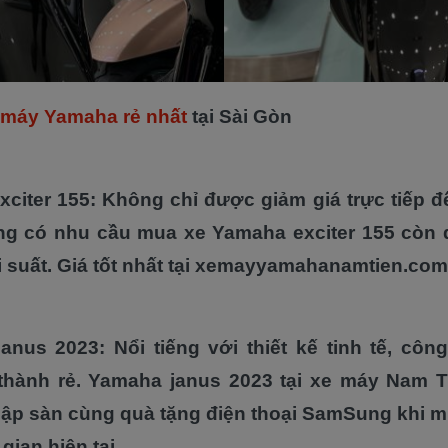
 máy Yamaha rẻ nhất
tại Sài Gòn
citer 155: Không chỉ được giảm giá trực tiếp đế
g có nhu cầu mua xe Yamaha exciter 155 còn đ
i suất. Giá tốt nhất tại xemayyamahanamtien.com
nus 2023: Nổi tiếng với thiết kế tinh tế, côn
thành rẻ. Yamaha janus 2023 tại xe máy Nam 
sập sàn cùng quà tặng điện thoại SamSung khi 
 gian hiện tại.