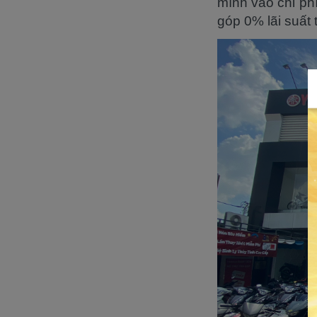
mình vào chi ph
góp 0% lãi suất