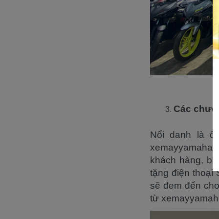
Các chương
Nổi danh là ôn
xemayyamahana
khách hàng, bảo
tặng điện thoạ
sẽ đem đến cho 
từ xemayyamaha