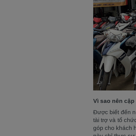
Vì sao nên cập
Được biết đến 
tài trợ và tổ ch
góp cho khách h
này chỉ thực sự