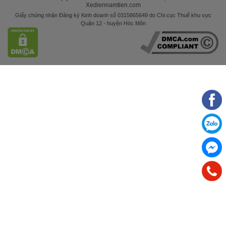
Xediennamtien.com
Giấy chứng nhận Đăng ký Kinh doanh số 0315865649 do Chi cục Thuế khu vực
Quận 12 - huyện Hóc Môn