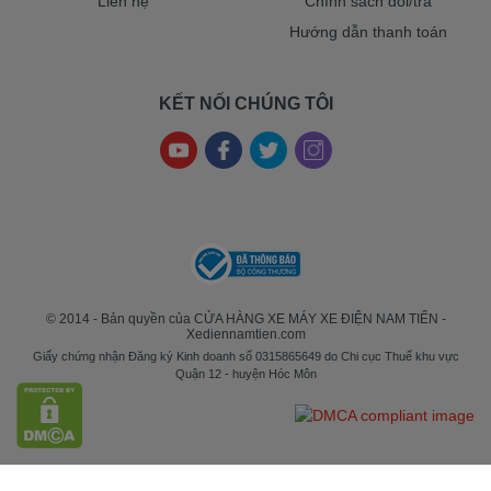
Liên hệ
Chính sách đổi/trả
Hướng dẫn thanh toán
KẾT NỐI CHÚNG TÔI
© 2014 - Bản quyền của CỬA HÀNG XE MÁY XE ĐIỆN NAM TIẾN -
Xediennamtien.com
Giấy chứng nhận Đăng ký Kinh doanh số 0315865649 do Chi cục Thuế khu vực
Quận 12 - huyện Hóc Môn