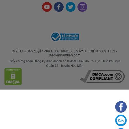
© 2014 - Bản quyền của CỬA HÀNG XE MÁY XE ĐIỆN NAM TIẾN -
Xediennamtien.com
Giấy chứng nhận Đăng ký Kinh doanh số 0315865649 do Chi cục Thuế khu vực
Quận 12 - huyện Hóc Môn