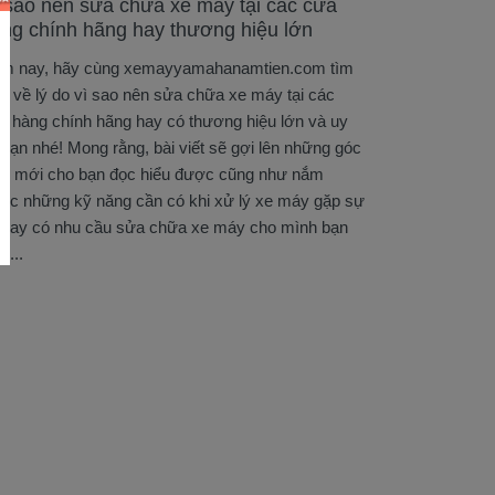
 sao nên sửa chữa xe máy tại các cửa
ng chính hãng hay thương hiệu lớn
m nay, hãy cùng xemayyamahanamtien.com tìm
ểu về lý do vì sao nên sửa chữa xe máy tại các
a hàng chính hãng hay có thương hiệu lớn và uy
n bạn nhé! Mong rằng, bài viết sẽ gợi lên những góc
ìn mới cho bạn đọc hiểu được cũng như nắm
ợc những kỹ năng cần có khi xử lý xe máy gặp sự
 hay có nhu cầu sửa chữa xe máy cho mình bạn
!...