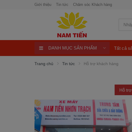
Giới thiệu
Tin tức
Chăm sóc Khách hàng
DANH MỤC SẢN PHẨM
Tất cả 
Xe Tay Côn
Trang chủ
Tin tức
Hỗ trợ khách hàng
Xe nhập khẩu
Xe Tay Ga
Hỗ tr
Xe Số
Phụ Tùng Xe Máy
Khuyến Mại
Quay số trúng thưởng 100%
ngay