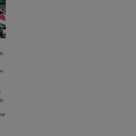
ần
ầu
ẽ
ấp.
tại