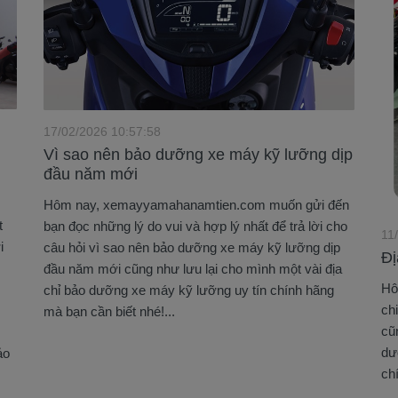
17/02/2026 10:57:58
Vì sao nên bảo dưỡng xe máy kỹ lưỡng dịp
đầu năm mới
Hôm nay, xemayyamahanamtien.com muốn gửi đến
t
bạn đọc những lý do vui và hợp lý nhất để trả lời cho
11
i
câu hỏi vì sao nên bảo dưỡng xe máy kỹ lưỡng dịp
Đị
đầu năm mới cũng như lưu lại cho mình một vài địa
Hô
chỉ bảo dưỡng xe máy kỹ lưỡng uy tín chính hãng
ch
mà bạn cần biết nhé!...
cũ
dư
ảo
ch