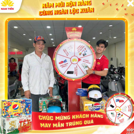
má
giúp xe luôn vận hành trong tình trạng tốt và an toàn
mì
nhất, một trong những dịch vụ bảo trì xe máy phổ
ình
biến dịp cuối năm thường gặp nhất phải kể đến:...
09