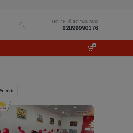
Hotline Hỗ trợ mua hàng
02899990376
0
ến mãi