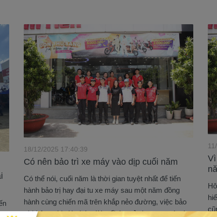
11
18/12/2025 17:40:39
Vì
Có nên bảo trì xe máy vào dịp cuối năm
n
i
Có thể nói, cuối năm là thời gian tuyệt nhất để tiến
Hô
hành bảo trị hay đại tu xe máy sau một năm đồng
hi
hành cùng chiến mã trên khắp nẻo đường, việc bảo
ến
cũ
trì không chi giúp kéo dài tuổi thọ sử dụng xe mà còn
026