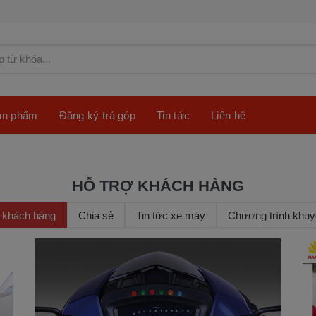
sản phẩm
Đăng ký trả góp
Tin tức
Liên hệ
HỖ TRỢ KHÁCH HÀNG
ợ khách hàng
Chia sẻ
Tin tức xe máy
Chương trình khuy