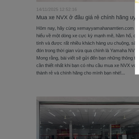
14/11/2025 12:52:16
Mua xe NVX ở đâu giá rẻ chính hãng uy t
Hôm nay, hãy cùng xemayyamahanamtien.com t
hiểu về một dòng xe cực kỳ mạnh mẽ, hầm hố, cá
tính và được rất nhiều khách hàng ưu chuộng, săn
đón trong thời gian vừa qua chính là Yamaha NVX.
Mong rằng, bài viết sẽ gửi đến bạn những thông tin
cần thiết nhất khi bạn có nhu cầu mua xe NVX với 
thành rẻ và chính hãng cho mình bạn nhé!...