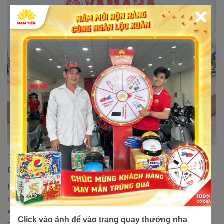
04/12/2024 19:43:02
Cửa hàng xe máy giá tốt tại Nhà Bè
Hôm nay, xemayyamahanamtien.com muốn gửi đến bạn đọc
những chia sẻ thú vị về việc lựa chọn cho mình một cửa hàng
xe máy giá tốt tại Nhà Bè cũng như lưu lại những địa chỉ uy tín,
Click vào ảnh để vào trang quay thưởng nha
cửa hàng chất lượng để bạn hay người thân khi có nhu cầu