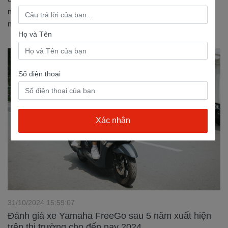
mua xe máy có thể đến ngay một nơi an tâm để mua xe máy
mới bạn nhé!...
Họ và Tên
Số điện thoại
31/10/2024 15:59:07
Đánh giá xe Yamaha FreeGo sau 5 năm xuất hiện
trên thị trường cho đến nay 2024