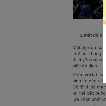
Mật độ dâ
Mật độ dân số n
là điều không 
thiết yếu mà ng
việc ổn định.
Khác với tất cả 
sinh lời nếu sử
Có lẽ vì thế mà 
xu thế bắt buộc
lựa chọn chất l