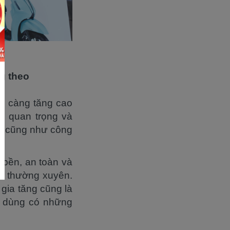
ng theo
sẽ càng tăng cao
m quan trọng và
ập cũng như công
u bền, an toàn và
óc thường xuyên.
 gia tăng cũng là
êu dùng có những