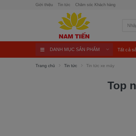
Giới thiệu
Tin tức
Chăm sóc Khách hàng
DANH MỤC SẢN PHẨM
Tất cả 
Xe Tay Côn
Trang chủ
Tin tức
Tin tức xe máy
Xe nhập khẩu
Top n
Xe Tay Ga
Xe Số
Phụ Tùng Xe Máy
Khuyến Mại
Quay số trúng thưởng 100%
ngay