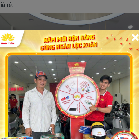
iá rẻ.