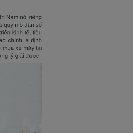
ền Nam nói riêng
mà quy mô dân số
iển kinh tế, tiêu
ao chính là định
ầu mua xe máy tại
àng lý giải được