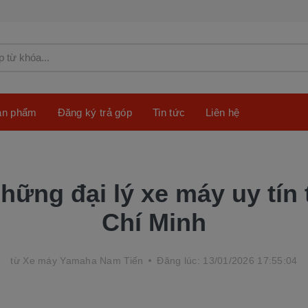
sản phẩm
Đăng ký trả góp
Tin tức
Liên hệ
hững đại lý xe máy uy tín 
Chí Minh
từ
Xe máy Yamaha Nam Tiến
Đăng lúc: 13/01/2026 17:55:04