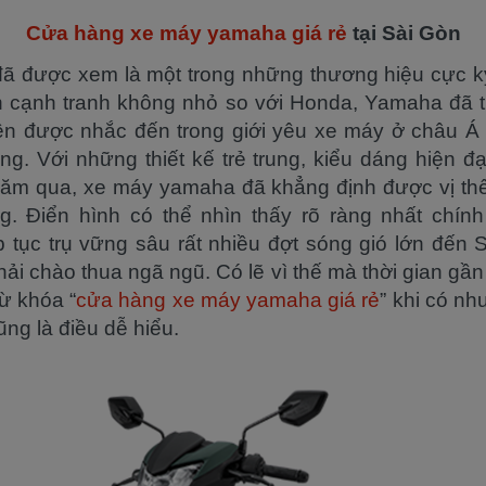
Cửa hàng xe máy yamaha giá rẻ
tại Sài Gòn
ã được xem là một trong những thương hiệu cực kỳ
n cạnh tranh không nhỏ so với Honda, Yamaha đã t
n được nhắc đến trong giới yêu xe máy ở châu Á 
êng. Với những thiết kế trẻ trung, kiểu dáng hiện đ
năm qua, xe máy yamaha đã khẳng định được vị thế
g. Điển hình có thể nhìn thấy rõ ràng nhất chính
 tục trụ vững sâu rất nhiều đợt sóng gió lớn đến 
i chào thua ngã ngũ. Có lẽ vì thế mà thời gian gần
ừ khóa “
cửa hàng xe máy yamaha giá rẻ
” khi có nh
ng là điều dễ hiểu.