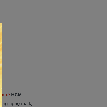
iá rẻ
HCM
công nghệ mà lại