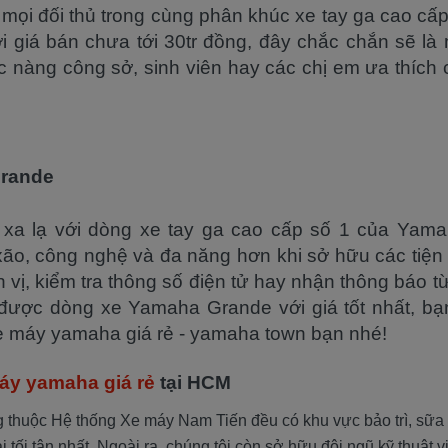
 mọi đối thủ trong cùng phân khúc xe tay ga cao cấp
ới giá bán chưa tới 30tr đồng, đây chắc chắn sẽ là
ác nàng công sở, sinh viên hay các chị em ưa thích
rande
xa lạ với dòng xe tay ga cao cấp số 1 của Yam
xão, công nghệ và đa năng hơn khi sở hữu các tiện
nh vị, kiểm tra thông số điện tử hay nhận thông báo t
được dòng xe Yamaha Grande với giá tốt nhất, bạn
e máy yamaha giá rẻ - yamaha town bạn nhé!
áy yamaha giá rẻ
tại HCM
g thuộc Hệ thống Xe máy Nam Tiến đều có khu vực bảo trì, sữa
đại tối tân nhất. Ngoài ra, chúng tôi còn sở hữu đội ngũ kỹ thuật 