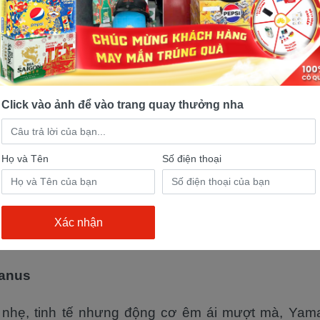
 nhiên liệu. Với giá thành cạnh tranh hay thậm trí là 
hãng khác cùng phân khúc, yamaha đã nhanh chón
ng hiệu mình trở nên phổ biến như:
citer 155
Click vào ảnh để vào trang quay thưởng nha
h là vua đường phố với bộ máy li hợp côn tay 
Họ và Tên
Số điện thoại
155 thừa hưởng được sự nổi tiếng, sự trẻ trung củ
Chính vì thế, ngay từ khi ra mắt, dòng xe này đã 
 nhận và hài lòng. Đến các cửa hàng xe máy yamaha
ng xe này khi có nhu cầu mua xe côn tay bạn nhé.
anus
n nhẹ, tinh tế nhưng động cơ êm ái mượt mà, Ya