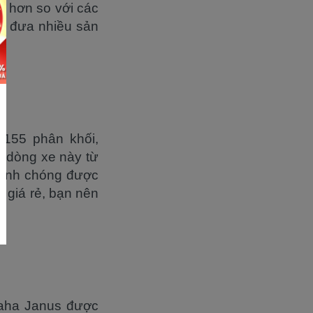
rẻ hơn so với các
g đưa nhiều sản
155 phân khối,
a dòng xe này từ
nhanh chóng được
 giá rẻ, bạn nên
maha Janus được