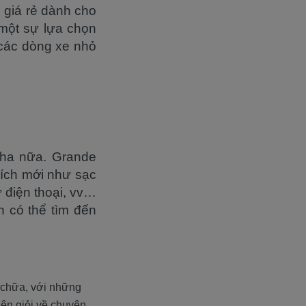
 giá rẻ dành cho
 một sự lựa chọn
 các dòng xe nhỏ
aha nữa. Grande
 ích mới như sạc
ừ điện thoại, vv…
 có thể tìm đến
 chữa, với những
viên giỏi về chuyên