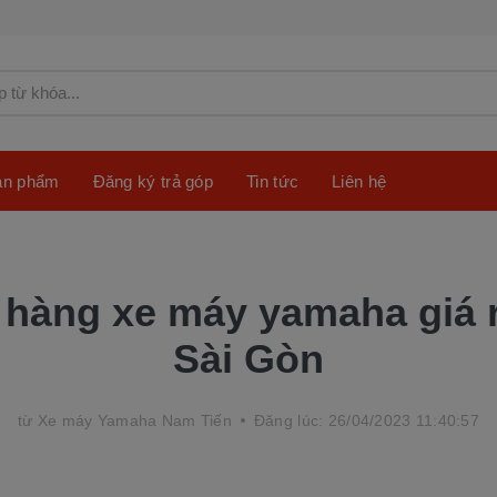
sản phẩm
Đăng ký trả góp
Tin tức
Liên hệ
hàng xe máy yamaha giá r
Sài Gòn
từ
Xe máy Yamaha Nam Tiến
Đăng lúc: 26/04/2023 11:40:57