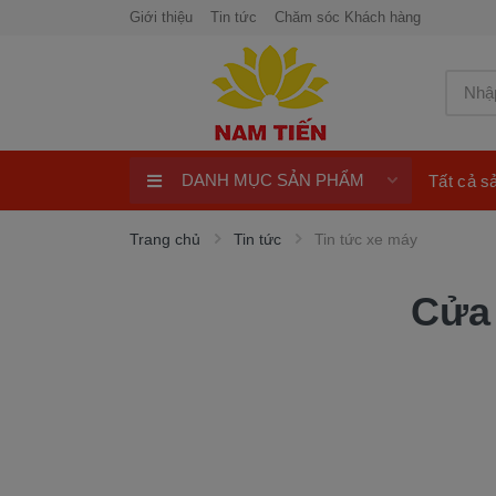
Giới thiệu
Tin tức
Chăm sóc Khách hàng
DANH MỤC SẢN PHẨM
Tất cả 
Xe Tay Côn
Trang chủ
Tin tức
Tin tức xe máy
Xe nhập khẩu
Cửa 
Xe Tay Ga
Xe Số
Phụ Tùng Xe Máy
Khuyến Mại
Quay số trúng thưởng 100%
ngay