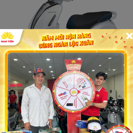
dòng xe đáng mua tại
cửa hàng xe máy yamaha g
ời rất nhiều dòng xe máy mạnh mẽ, thời thượng, 