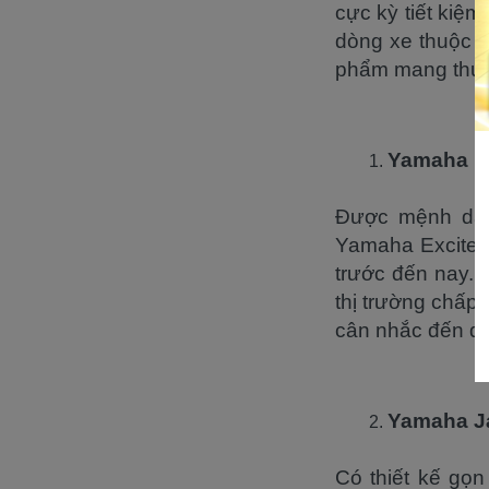
cực kỳ tiết kiệm
dòng xe thuộc 
phẩm mang thươ
Yamaha Ex
Được mệnh dan
Yamaha Exciter 
trước đến nay. 
thị trường chấp
cân nhắc đến dò
Yamaha J
Có thiết kế gọ