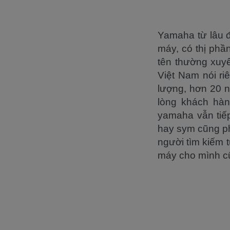
Yamaha từ lâu đ
máy, có thị phầ
tên thường xuyê
Việt Nam nói ri
lượng, hơn 20 
lòng khách hàn
yamaha vẫn tiếp
hay sym cũng phả
người tìm kiếm t
máy cho mình cũ