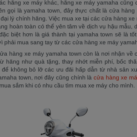
ác hãng xe máy khác, hãng xe máy yamaha cũng có
tên gọi là yamaha town, đây thực chất là cửa hà
p đại lý chính hãng. Việc mua xe tại các cửa hàng x
àng hoàn toàn có thể yên tâm về dịch vụ hậu mẫu, 
ặc biệt hơn là giá thành tại yamaha town sẽ là tốt
ì phải mua sang tay từ các cửa hàng xe máy yamaha
cửa hàng xe máy yamaha town còn là nơi nhận về 
ếp từ hãng như quà tặng, thay nhớt miễn phí, bốc th
 để không bỏ lỡ các ưu đãi hấp dẫn từ nhà sản x
amaha town, nơi đây cũng chính là
cửa hàng xe má
mua sắm khi có nhu cầu tìm mua xe máy cho mình.