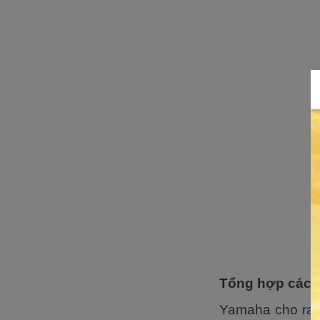
Tổng hợp các 
Yamaha cho ra đ