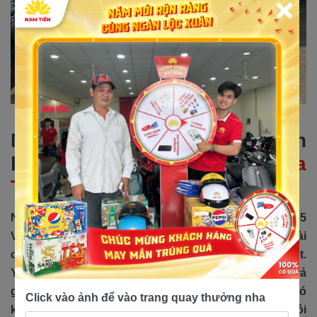
Mua xe Exciter 155 VVA chính
hãng trả góp 0% tại
Yamaha
Town Nam Tiến
Nếu quý khách đang muốn mua xe Yamaha Exciter 155
VVA chính hãng, giá tốt nhưng lại gặp khó khăn về tài
chính thì phương thức mua trả góp sẽ là lựa chọn tốt.
Yamaha Town Nam Tiến đang có chương trình mua trả
góp với lãi suất 0% giúp bạn giải quyết bài toán khó
Click vào ảnh để vào trang quay thưởng nha
khăn về tài chính, chỉ cần đến cửa hàng chọn xe rồi