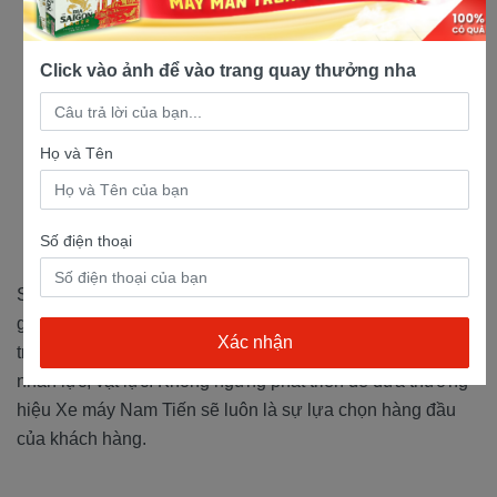
Mua xe máy trả góp
Click vào ảnh để vào trang quay thưởng nha
Họ và Tên
Số điện thoại
Sự tin tưởng và ủng hộ của khách hàng trong suốt thời
gian qua là nguồn động viên to lớn trên bước đường phát
triển của chúng tôi. Chúng tôi cam kết sẽ luôn nỗ lực cả về
nhân lực, vật lực. Không ngừng phát triển để đưa thương
hiệu Xe máy Nam Tiến sẽ luôn là sự lựa chọn hàng đầu
của khách hàng.