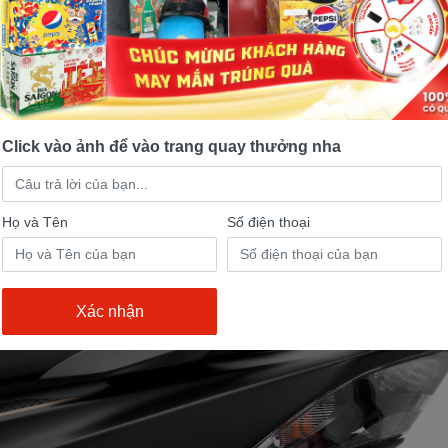
Click vào ảnh để vào trang quay thưởng nha
Họ và Tên
Số điện thoại
iá thành rẻ khi
mua xe Yamaha Lexi
được xem là điể
dòng xe cùng phân khúc thuộc hãng khác. Thật vậ
sở hữu quả nhiều ưu điểm thì Yamaha Lexi chính là 