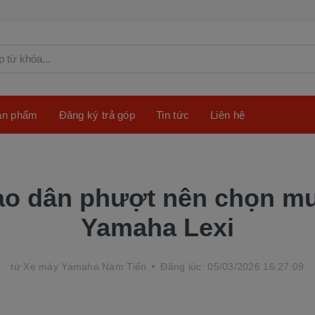
sản phẩm
Đăng ký trả góp
Tin tức
Liên hệ
ao dân phượt nên chọn m
Yamaha Lexi
từ
Xe máy Yamaha Nam Tiến
Đăng lúc: 05/03/2026 16:27:09