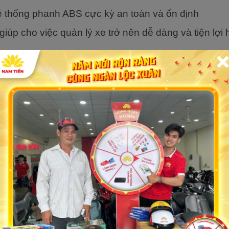
ệ thống phanh ABS cực kỳ an toàn và ổn định
giúp cho việc quản lý xe trở nên dễ dàng và tiện lợi 