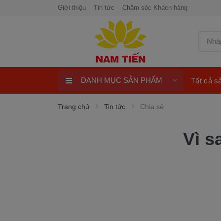
Giới thiệu
Tin tức
Chăm sóc Khách hàng
DANH MỤC SẢN PHẨM
Tất cả 
Xe Tay Côn
Trang chủ
Tin tức
Chia sẻ
Xe nhập khẩu
Vì s
Xe Tay Ga
Xe Số
Phụ Tùng Xe Máy
Khuyến Mại
Quay số trúng thưởng 100%
ngay