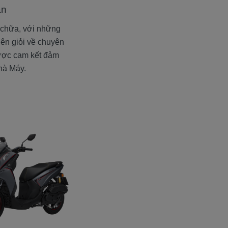
ạn
 chữa, với những
viên giỏi về chuyên
được cam kết đảm
hà Máy.