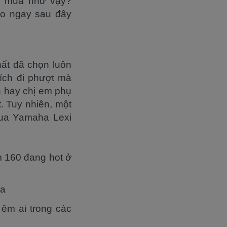
ng mua như vậy?
o ngay sau đây
hất đã chọn luôn
ích đi phượt mà
h hay chị em phụ
. Tuy nhiên, một
mua Yamaha Lexi
m 160 đang hot ở
ha
êm ai trong các