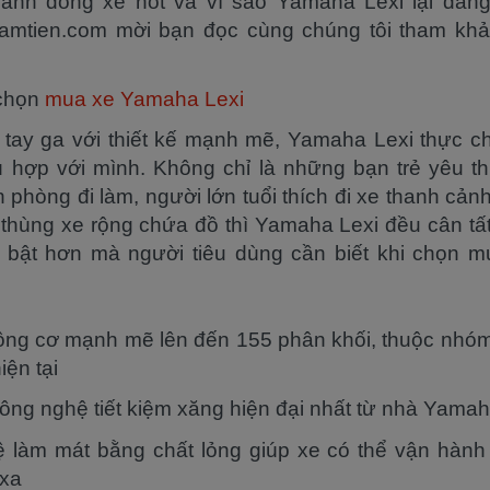
 thành dòng xe hot và vì sao Yamaha Lexi lại đá
mtien.com mời bạn đọc cùng chúng tôi tham khả
 chọn
mua xe Yamaha Lexi
tay ga với thiết kế mạnh mẽ, Yamaha Lexi thực c
 hợp với mình. Không chỉ là những bạn trẻ yêu th
 phòng đi làm, người lớn tuổi thích đi xe thanh cản
h thùng xe rộng chứa đồ thì Yamaha Lexi đều cân tất
i bật hơn mà người tiêu dùng cần biết khi chọn 
động cơ mạnh mẽ lên đến 155 phân khối, thuộc nhó
iện tại
ông nghệ tiết kiệm xăng hiện đại nhất từ nhà Yama
 làm mát bằng chất lỏng giúp xe có thể vận hành 
 xa