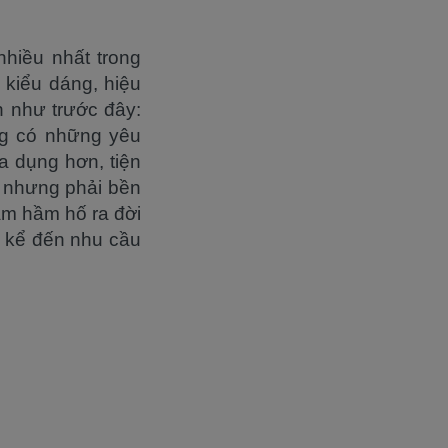
hiều nhất trong
 kiểu dáng, hiệu
n như trước đây:
ng có những yêu
 dụng hơn, tiện
n nhưng phải bền
am hầm hố ra đời
i kể đến nhu cầu