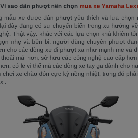
Vì sao dân phượt nên chọn
mua xe Yamaha Lexi
g mẫu xe được dân phượt yêu thích và lựa chọn n
lại đây đang có sự chuyển biến trong xu hướng về
hệ. Thật vậy, khác với các lựa chọn khá khiêm tô
, gọn nhẹ và bền bỉ, người dùng chuyên phượt đa
ơn cho các dòng xe đi phượt xa như mạnh mẽ và đa
và thoải mái hơn, sở hữu các công nghệ cao cấp hơ
 hơn, có lẽ vì thế mà các dòng xe tay ga dành cho n
chơi xe chào đón cực kỳ nồng nhiệt, trong đó phả
i.