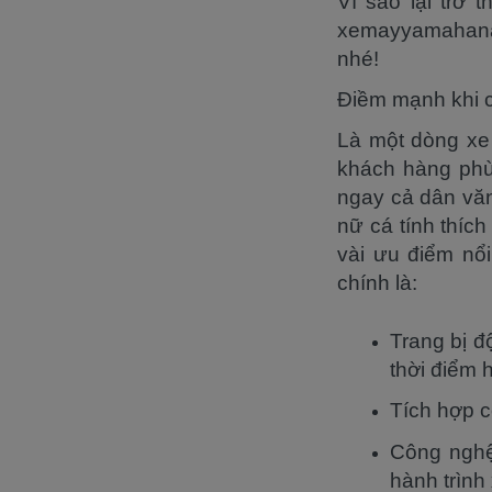
Vì sao lại trở
xemayyamahana
nhé!
Điềm mạnh khi
Là một dòng xe 
khách hàng phù
ngay cả dân văn
nữ cá tính thíc
vài ưu điểm nổ
chính là:
Trang bị 
thời điểm h
Tích hợp c
Công nghệ
hành trình