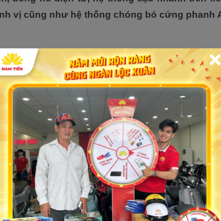
định vị cũng như hệ thống chóng bó cứng phanh 
 mạnh mẽ là những gì mà người ta biết đến khi nó
xe cao cấp từ hãng này, Lexi chắc chắn là một
cho bạn