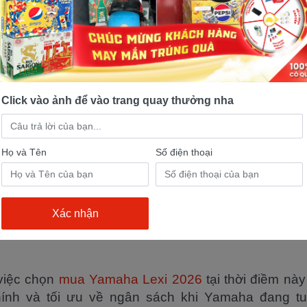
Click vào ảnh để vào trang quay thưởng nha
Họ và Tên
Số điện thoại
 việc chọn
mua Yamaha Lexi 2026
tại thời điềm này
hính và tối ưu về ngân sách khi Yamaha đang tu