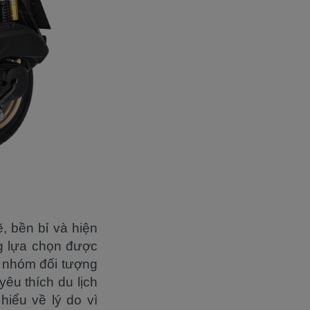
, bền bỉ và hiện
ng lựa chọn được
à nhóm đối tượng
êu thích du lịch
iểu về lý do vì