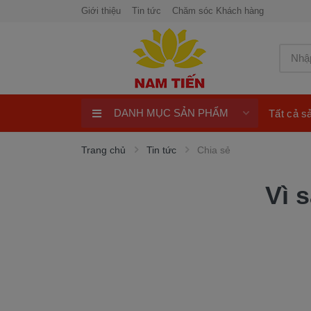
Giới thiệu
Tin tức
Chăm sóc Khách hàng
DANH MỤC SẢN PHẨM
Tất cả 
Xe Tay Côn
Trang chủ
Tin tức
Chia sẻ
Xe nhập khẩu
Vì 
Xe Tay Ga
Xe Số
Phụ Tùng Xe Máy
Khuyến Mại
Quay số trúng thưởng 100%
ngay