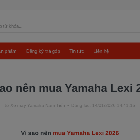
sản phẩm
Đăng ký trả góp
Tin tức
Liên hệ
sao nên mua Yamaha Lexi 
từ
Xe máy Yamaha Nam Tiến
Đăng lúc: 14/01/2026 14:41:15
Vì sao nên
mua Yamaha Lexi 2026