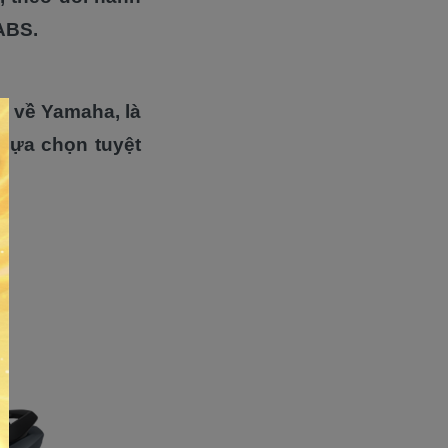
ABS.
i về Yamaha, là
 lựa chọn tuyệt