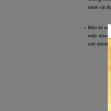
trình và 
Bền bỉ và
một dòng 
vời dành 