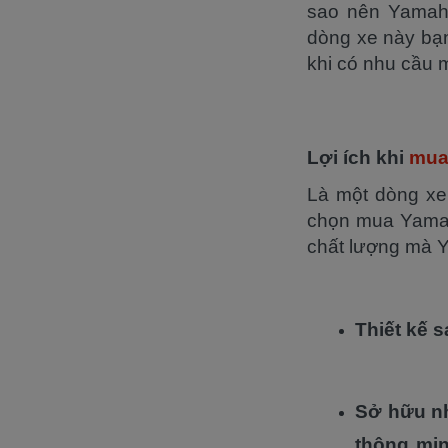
sao nên Yamaha
dòng xe này bạn
khi có nhu cầu 
Lợi ích khi
mua
Là một dòng xe
chọn mua Yamah
chất lượng mà 
Thiết kế s
Sở hữu nh
thông min