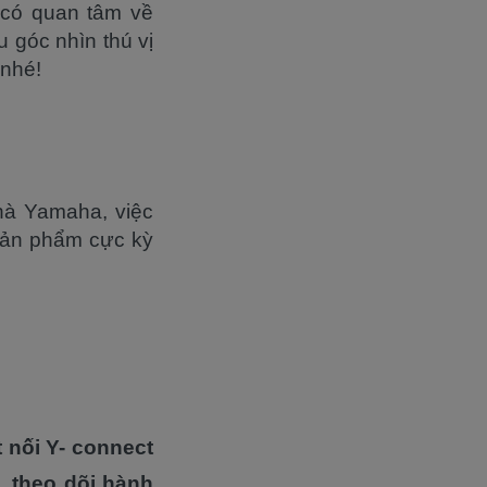
 có quan tâm về
 góc nhìn thú vị
 nhé!
hà Yamaha, việc
sản phẩm cực kỳ
 nối Y- connect
, theo dõi hành