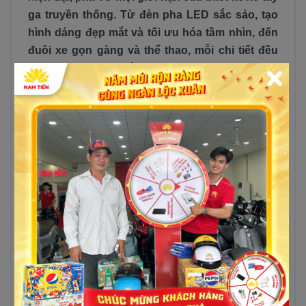
ga truyền thống. Từ đèn pha LED sắc sảo, tạo
hình dáng đẹp mắt và tối ưu hóa tầm nhìn, đến
đuôi xe gọn gàng và thể thao, mỗi chi tiết đều
được chăm chút để tôn lên vẻ đẹp độc đáo và
cá tính của xe.
Yamaha Freego S 2024, với phiên bản mới nhất
của mình, tiếp tục thể hiện sự kết hợp hoàn hảo
giữa thiết kế thời trang và tính năng tiện ích, đã
trở thành điểm nhấn trong phân khúc xe tay ga.
Đặc biệt, thiết kế thể thao hiện đại cùng với
những đường cong mượt mà không chỉ tạo nên
vẻ ngoài cuốn hút mà còn phản ánh phong
cách sống năng động của người lái. Dáng xe
nhỏ gọn, linh hoạt là lựa chọn lý tưởng để di
chuyển trong những con hẻm nhỏ hay đường
phố đông đúc của đô thị, mang lại sự thuận tiện
tối đa cho người sử dụng.