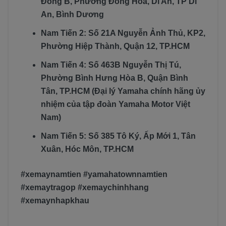
Đông B, Phường Đông Hòa, Dĩ An, TP Dĩ
An, Bình Dương
Nam Tiến 2: Số 21A Nguyễn Ảnh Thủ, KP2,
Phường Hiệp Thành, Quận 12, TP.HCM
Nam Tiến 4: Số 463B Nguyễn Thị Tú,
Phường Bình Hưng Hòa B, Quận Bình
Tân, TP.HCM (Đại lý Yamaha chính hãng ủy
nhiệm của tập đoàn Yamaha Motor Việt
Nam)
Nam Tiến 5: Số 385 Tô Ký, Ấp Mới 1, Tân
Xuân, Hóc Môn, TP.HCM
#xemaynamtien #yamahatownnamtien
#xemaytragop #xemaychinhhang
#xemaynhapkhau