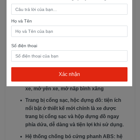
kết nối điện thoại với xe qua Bluetooth từ
đó giúp người lái dễ dàng theo dõi các
thông số, tình trạng xe và cả chỗ đỗ xe lần
Họ và Tên
cuối.
Hệ thống khoá thông minh Smartkey: ở
Số điện thoại
phiên bản giới hạn, xe được trang bị khoá
Smartkey, giúp đảm bảo an toàn tuyệt đối
khi đỗ xe bất cứ đâu, cùng với đó là theiets
kế núm xoay tiện lợi tích hợp nhiều chức
năng như: định vị xe, bật/tắt, mở/khoá cổ
xe, mở yên xe, mở nắp bình xăng
Trang bị cổng sạc, hộc đựng đồ: tiện ích
nổi bật ở thiết kế mới chính là xe được
trang bị cổng sạc và hộp đựng đồ ngay
phía dứa, dễ dàng và tiện lợi khi sử dụng.
Hệ thống chống bó cứng phanh ABS: hệ