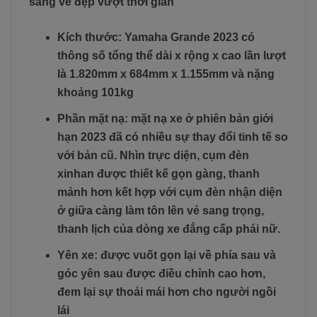
sáng vẻ đẹp vượt thời gian”
Kích thước: Yamaha Grande 2023 có
thông số tổng thể dài x rộng x cao lần lượt
là 1.820mm x 684mm x 1.155mm và nặng
khoảng 101kg
Phần mặt nạ: mặt nạ xe ở phiên bản giới
hạn 2023 đã có nhiều sự thay đổi tinh tế so
với bản cũ. Nhìn trực diện, cụm đèn
xinhan được thiết kế gọn gàng, thanh
mảnh hơn kết hợp với cụm đèn nhận diện
ở giữa càng làm tôn lên vẻ sang trọng,
thanh lịch của dòng xe đẳng cấp phái nữ.
Yên xe: được vuốt gọn lại về phía sau và
góc yên sau được điều chỉnh cao hơn,
đem lại sự thoải mái hơn cho người ngồi
lái