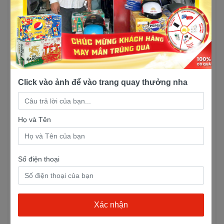
kiệm nhiên liệu và giảm khí thải độc hại ra môi
trường. Hệ thống làm mát bằng chất lỏng giúp
điều tiết nhiệt độ của động cơ một cách hiệu
quả.
Động cơ Yamaha Janus 2023 phiên bản tiêu
chuẩn cũng được trang bị hệ thống truyền
Click vào ảnh để vào trang quay thưởng nha
động vô cấp (CVT), giúp tăng cường sự mượt
mà trong quá trình vận hành và giảm thiểu độ
rung và tiếng ồn khi hoạt động. Hệ thống này
Họ và Tên
cũng giúp dễ dàng điều khiển xe trong các tình
huống khác nhau và tăng cường sự linh hoạt
của xe trên đường.
Số điện thoại
Tóm lại, động cơ của Yamaha Janus 2023 phiên
bản tiêu chuẩn là một sự kết hợp hoàn hảo giữa
công nghệ hiện đại, hiệu suất vận hành tối ưu
và tính năng tiết kiệm nhiên liệu. Với động cơ
này, người dùng sẽ có được trải nghiệm lái xe