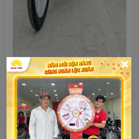
Xem thêm:
xe điện victoria v38
Động cơ Janus 2023 bản
tiêu chuẩn
Yamaha Janus 2023 bản tiêu chuẩn được trang
bị là blue core Hệ thống phun xăng điện tử trên
xe giúp tăng cường sức mạnh và độ bền của
động cơ. Ngoài ra, hệ thống này cũng giúp tiết