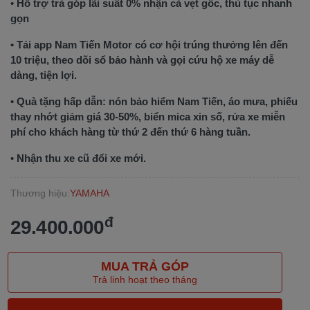
• Hỗ trợ trả góp lãi suất 0% nhận cà vẹt gốc, thủ tục nhanh
gọn
• Tải app Nam Tiến Motor có cơ hội trúng thưởng lên đến
10 triệu, theo dõi sổ bảo hành và gọi cứu hộ xe máy dễ
dàng, tiện lợi.
• Quà tặng hấp dẫn: nón bảo hiểm Nam Tiến, áo mưa, phiếu
thay nhớt giảm giá 30-50%, biển mica xin số, rửa xe miễn
phí cho khách hàng từ thứ 2 đến thứ 6 hàng tuần.
• Nhận thu xe cũ đổi xe mới.
Thương hiệu:
YAMAHA
đ
29.400.000
MUA TRẢ GÓP
Trả linh hoạt theo tháng