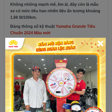
Không những mạnh mẽ, êm ái, đây còn là mẫu
xe có mức tiêu hao nhiên liệu ấn tượng khoảng
1,66 lít/100km.
Bảng thông số kỹ thuật
Yamaha Grande Tiêu
Chuẩn 2024 Màu mới
Blue Core Hybrid, làm mát
Loại
bằng không khí, 4 thì, 2 van,
xy-lanh đơn
Bố trí xi lanh
Xy lanh đơn
Dung tích xy
124.9 cc
lanh (CC)
Đường kính và
hành trình
52.4 x 57.9 mm