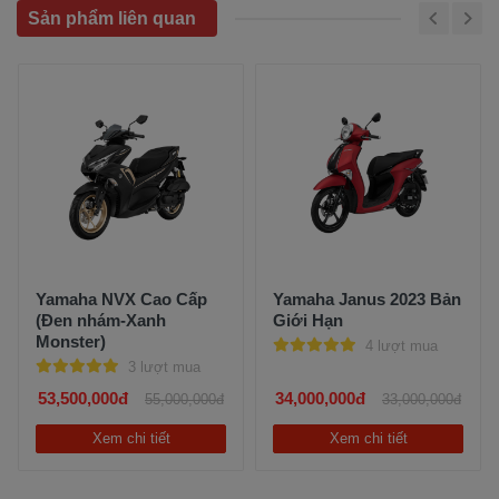
Sản phẩm liên quan
Yamaha NVX Cao Cấp
Yamaha Janus 2023 Bản
(Đen nhám-Xanh
Giới Hạn
Monster)
4 lượt mua
3 lượt mua
53,500,000đ
34,000,000đ
55,000,000đ
33,000,000đ
Xem chi tiết
Xem chi tiết