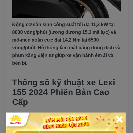
Động cơ sản sinh công suất tối đa 11,3 kW tại
8000 vòng/phút (tương đương 15.3 mã lực) và
mô-men xoắn cực đại 14,2 Nm tại 6500
vòng/phút. Hệ thống làm mát bằng dung dịch và
phun xăng điện tử giúp xe vận hành êm ái và
bền bỉ.
Thông số kỹ thuật xe Lexi
155 2024 Phiên Bản Cao
Cấp
Động cơ xăng, 4 kỳ, 1 xi lanh,
Loại
làm mát bằng chất lỏng