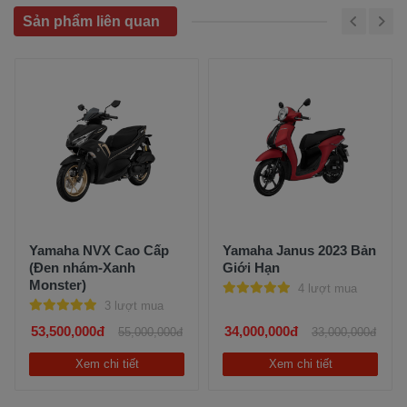
Sản phẩm liên quan
Yamaha NVX Cao Cấp
Yamaha Janus 2023 Bản
(Đen nhám-Xanh
Giới Hạn
Monster)
4 lượt mua
3 lượt mua
53,500,000đ
34,000,000đ
55,000,000đ
33,000,000đ
Xem chi tiết
Xem chi tiết