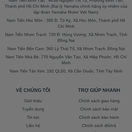
Nam Tiến Bình Tân : 463B Nguyễn Thị Tú, Phường Bình Tân,
Thành phố Hồ Chí Minh (Đại lý Yamaha chính hãng ủy nhiệm của
tập đoàn Yamaha Motor Việt Nam)
Nam Tiến Hóc Môn : 385 Đ. Tô Ký, Xã Hóc Môn, Thành phố Hồ
Chí Minh
Nam Tiến Nhơn Trạch: 720 Đ. Hùng Vương, Xã Nhơn Trạch, Tỉnh
Đồng Nai
Nam Tiến Bến Cam: 360 Lý Thái Tổ, Xã Nhơn Trạch, Đồng Nai
Nam Tiến Nhà Bè: 770 Nguyễn Văn Tạo, Xã Hiệp Phước, Hồ Chí
Minh
Nam Tiến Tân Kim: 192 QL50, Xã Cần Giuộc, Tỉnh Tây Ninh
VỀ CHÚNG TÔI
TRỢ GIÚP NHANH
Giới thiệu
Chính sách giao hàng
Tuyển dụng
Chính sách bảo mật
Tin tức
Chính sách bảo hành
Liên hệ
Chính sách đổi/trả