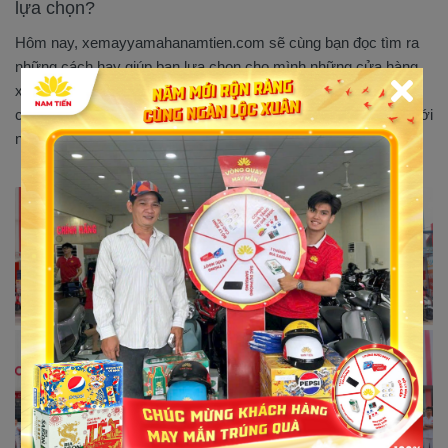
lựa chọn?
Hôm nay, xemayyamahanamtien.com sẽ cùng bạn đọc tìm ra
những cách hay giúp bạn lựa chọn cho mình những cửa hàng
xe máy uy tín tại Tây Ninh cũng như lưu lại thực tế một vài lựa
chọn uy tín cho bạn và gia đình khi có nhu cầu mua xe máy mới
nhé!...