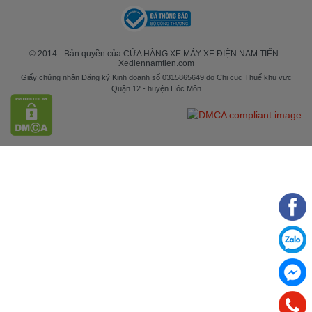
© 2014 - Bản quyền của CỬA HÀNG XE MÁY XE ĐIỆN NAM TIẾN -
Xediennamtien.com
Giấy chứng nhận Đăng ký Kinh doanh số 0315865649 do Chi cục Thuế khu vực
Quận 12 - huyện Hóc Môn