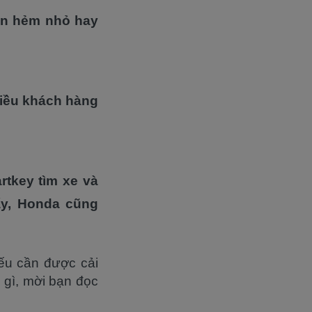
con hẻm nhỏ hay
hiều khách hàng
rtkey tìm xe và
ấy, Honda cũng
ếu cần được cải
à gì, mời bạn đọc