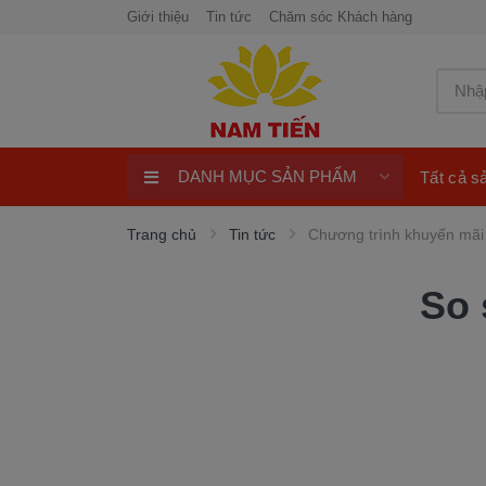
Giới thiệu
Tin tức
Chăm sóc Khách hàng
DANH MỤC SẢN PHẨM
Tất cả 
Xe Tay Côn
Trang chủ
Tin tức
Chương trình khuyến mãi
Xe nhập khẩu
So 
Xe Tay Ga
Xe Số
Phụ Tùng Xe Máy
Khuyến Mại
Quay số trúng thưởng 100%
ngay