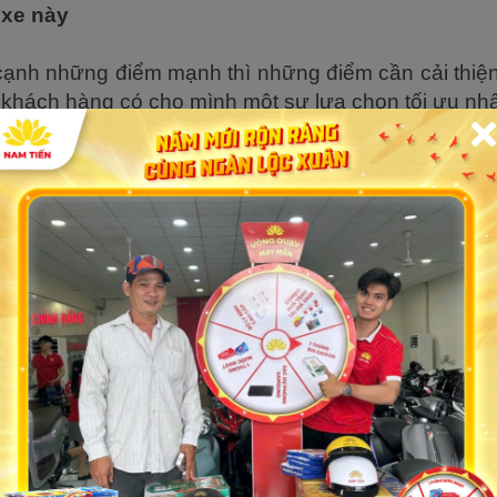
 xe này
cạnh những điểm mạnh thì những điểm cần cải thiệ
 khách hàng có cho mình một sự lựa chọn tối ưu nhấ
 lớn cho thấy máy xe Yamaha rất mạnh nhưng 
gười sử dụng tưởng rằng xe đang gồng hay tiêu
u dùng tại Việt Nam xưa này nhầm tưởng rằng Ya
liệu cao nhưng thực chất, các dòng xe đời mới này 
công nghệ hiện đại mà nó được trang bị, điều này cầ
 dòng xe Yamaha có thể xóa được các “nổi oan th