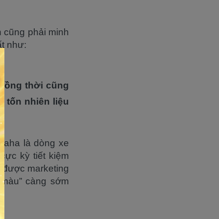
n cũng phải minh
t như:
đồng thời cũng
 tốn nhiên liệu
maha là dòng xe
cực kỳ tiết kiệm
n được marketing
ị màu” càng sớm