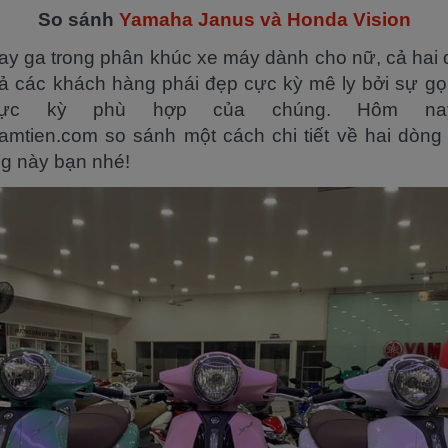
So sánh
Yamaha Janus và Honda Vision
tay ga trong phân khúc xe máy dành cho nữ, cả hai
ả các khách hàng phái đẹp cực kỳ mê ly bởi sự gọ
cực kỳ phù hợp của chúng. Hôm na
tien.com so sánh một cách chi tiết về hai dòng
ờng này bạn nhé!