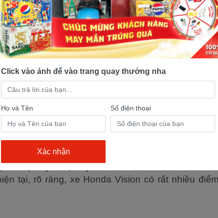
Click vào ảnh để vào trang quay thưởng nha
Họ và Tên
Số điện thoại
điểm yếu của
Honda Vision
là một trong những dòng xe thần thánh và quốc d
ị trường và thường được so sánh cứ 10 chiếc xe th
iện. Tỉ lệ này là cực kỳ cao nếu so sánh với nhu c
hiện tại, rõ ràng, xe Honda Vision có rất nhiều đ