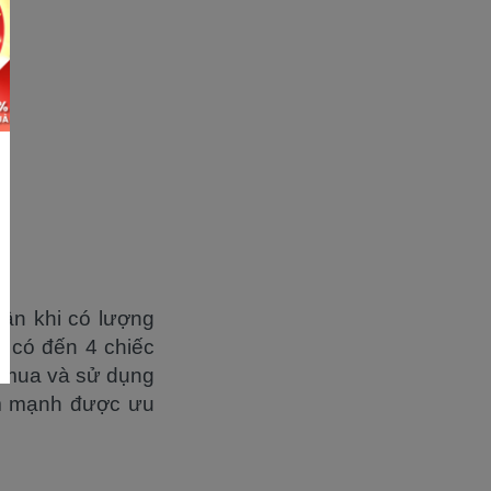
ân khi có lượng
ì có đến 4 chiếc
ầu mua và sử dụng
iểm mạnh được ưu