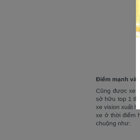
Điểm mạnh và 
Cũng được xem 
sở hữu top 1 th
xe vision xuất h
xe ở thời điểm 
chuộng như: