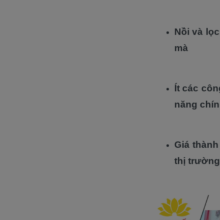
Nồi và lọ
mà
Ít các cô
năng chín
Giá thành
thị trường