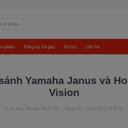
sản phẩm
Đăng ký trả góp
Tin tức
Liên hệ
sánh Yamaha Janus và H
Vision
từ
Xe máy Yamaha Nam Tiến
Đăng lúc: 24/02/2026 18:36:06