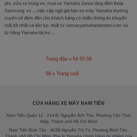
phí, sửa xe trúng xe, mua xe Yamaha Janus tặng điện thoại
Samsung, vv….việc cập ngậ giá bán xe máy Yamaha thường
xuyên sẽ đem đến cho khách hàng có nhiều thông tin khuyến
mãi tốt nhất và liên tục nhất từ xemayyamahanamtien.com và
từ hãng Yamaha tài trợ....
Trang đầu
«
54
55
56
57
58
»
Trang cuối
CỬA HÀNG XE MÁY NAM TIẾN
Nam Tiến Quận 12 : 21A Đ. Nguyễn Ảnh Thủ, Phường Tân Thới
Hiệp, Thành phố Hồ Chí Minh
Nam Tiến Bình Tân : 463B Nguyễn Thị Tú, Phường Bình Tân,
Thành phố Hồ Chí Minh (Đại lý Yamaha chính hãng ủy nhiệm của