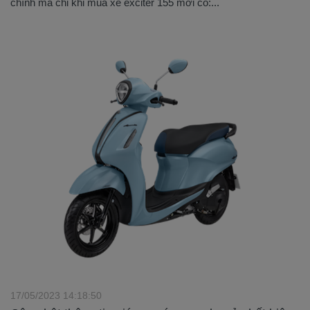
chính mà chỉ khi mua xe exciter 155 mới có:...
17/05/2023 14:18:50