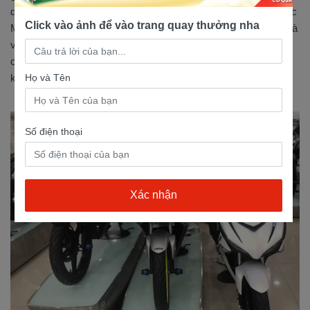
dân số vô cùng đông đúc và tình hình giao thương tấp nập. Hóc
Click vào ảnh để vào trang quay thưởng nha
Môn trở thành cửa ngõ liên kết của nhiều tỉnh thành với nhau và
với TP HCM. Có lẽ vì thế mà nhu cầu tìm mua xe máy tại các
cửa hàng xe máy giá rẻ tại Hóc Môn ngày càng nhiều cũng
Họ và Tên
không phải là điều quá khó hiểu....
Số điện thoại