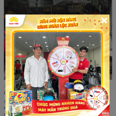
16/05/2023 16:45:27
Cửa hàng xe máy giá rẻ tại Hóc Môn
Xe máy giá rẻ và cửa hàng xe máy giá rẻ tại Hóc Môn là từ
khóa đang nhận được rất nhiều lượng tìm kiếm trong thời gian
gần đây. Là một huyện tương đối lớn tại TP HCM, có mật độ